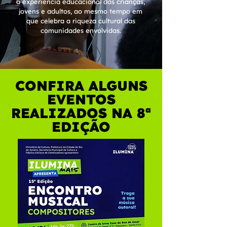
a experiência educacional das crianças,
jovens e adultos, ao mesmo tempo em
que celebra a riqueza cultural das
comunidades envolvidas.
CONFIRA ALGUNS
EVENTOS
REALIZADOS NA 8ª
EDIÇÃO