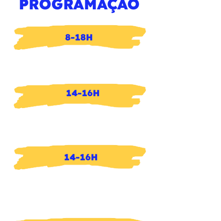
PROGRAMAÇÃO
8-18H
Imersão em Comunicação
para Projetos Socioculturais
14-16H
OFICINA A: CARTOGRAFIA DA
AÇÃO SOCIAL
14-16H
Atendimento para
empreendedores da economia
criativa Sebrae