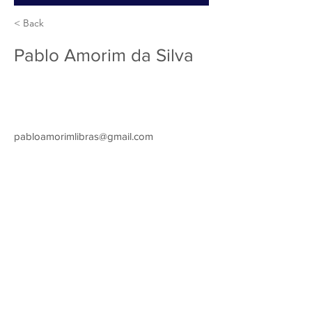
< Back
Pablo Amorim da Silva
pabloamorimlibras@gmail.com
Entre em contato